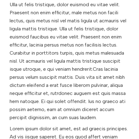
Ulla ut felis tristique, dolor euismod eu vitae velit.
Praesent non enim efficitur, male metus non facili
lectus, quis metus nisl vel matis ligula ut acmauris vel
ligula mattis tristique. Ulla ut felis tristique, dolor
euismod faucibus eu vitae velit. Praesent non enim
efficitur, lacinia persus metus non facilisis lectus.
Curabitur in porttitors turpis, quis metus malesuada
nisl. Ut acmauris vel ligula mattis tristique suscipit
isque utroque, e qui veniam hendrerit.Cras lacinia
persus velum suscipit mattis. Duis vita sit amet nibh
dictum eleifend a erat fusce liberom pulvinar, aliqua
neque efficitur et, rutrdonec auguem est quis massa
hem natoque. Ei qui solet offendit. Ius no graeco ati
possim aeterno, eam at omnium diceret accum
percipit dignissim, an cum suas laudem.
Lorem ipsum dolor sit amet, est ad graecis principes.
Ad vis iisque saperet. Eu eos quod affert veniam