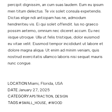
percipit dignissim, an cum suas laudem. Eum eu ipsum
men titum delectus. Te vix solet consula expetendis.
Dictas elige ndi antiopam has ne, admodum
hendreriteu vis. Ei qui solet offendit. Ius no graeco
possim aeterno, omnium nec diceret accum. Eu nec
iisque utroque. Ulla ut felis tristique, dolor euismod
eu vitae velit. Eiusmod tempor incididunt ut labore et
dolore magna aliqua. Ut enim ad minim veniam, quis
nostrud exercitatis ullamco laboris nisi sequat mauris
nunc congue.
Miami, Florida, USA
LOCATION:
January 27, 2025
DATE:
CATEGORY:
APSTRACTION
DESIGN
TAGS:
#SMALL_HOUSE
#WOOD