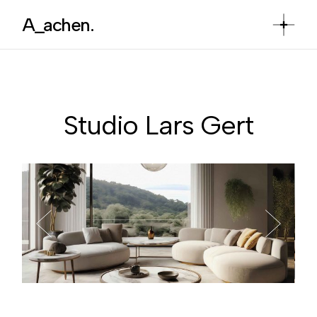
Skip
to
A_achen.
the
content
Studio Lars Gert