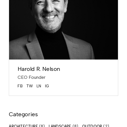
Harold R. Nelson
CEO Founder
FB
TW
LN
IG
Categories
ARCHITECTURE
(8)
LANDSCAPE
(8)
OUTDOOR
(2)