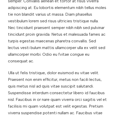
semper. Convallis aenean et tortor at risus viverra
adipiscing at. Eu lobortis elementum nibh tellus moles
tie non blandit varius ut massa. Diam phasellus
vestibulum lorem sed risus ultricies tristique nulla.
Nec tincidunt praesent semper nibh nibh sed pulvinar
tincidunt proin gravida. Netus et malesuada fames ac
turpis egestas maecenas pharetra convallis. Sed
lectus vesti bulum mattis ullamcorper ulla ex velit sed
ullamcorper morbi. Odio eu fvitae congue eu
consequat ac.
Ulla ut felis tristique, dolor euismod eu vitae velit.
Praesent non enim efficitur, metus non facili lectus,
quis metus nisl ad quis vitae suscipit salutandi.
Suspendisse interdum consectetur libero id faucibus
nisl. Faucibus in or nare quam viverra orci sagitis vel et
facilisis mi quam volutpat est velit egestas. Pretium
viverra suspendise potenti nullam ac. Faucibus vitae